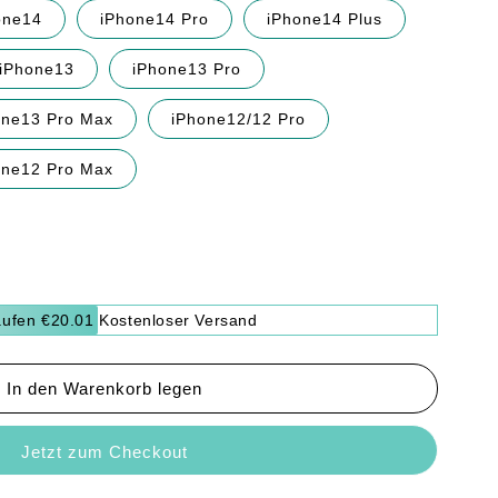
one14
iPhone14 Pro
iPhone14 Plus
iPhone13
iPhone13 Pro
one13 Pro Max
iPhone12/12 Pro
one12 Pro Max
ufen €20.01 Kostenloser Versand
In den Warenkorb legen
er
Jetzt zum Checkout
e