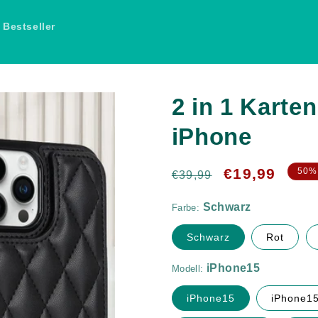
Bestseller
2 in 1 Karte
iPhone
Normaler
Verkaufspreis
€19,99
50%
Schwarz
€39,99
Preis
Farbe:
iPhone15
Schwarz
Rot
Modell:
iPhone15
iPhone15