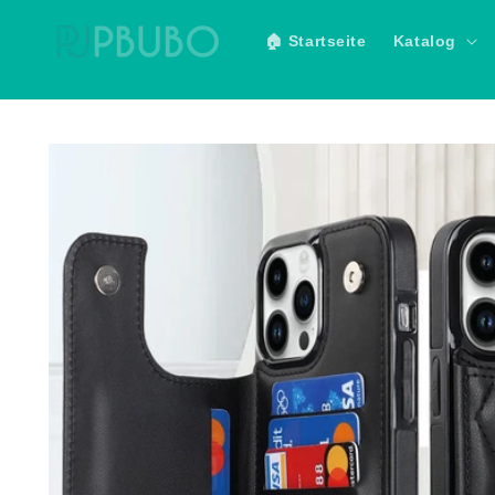
Direkt
zum
🏠 Startseite
Katalog
Inhalt
Zu
Produktinformationen
springen