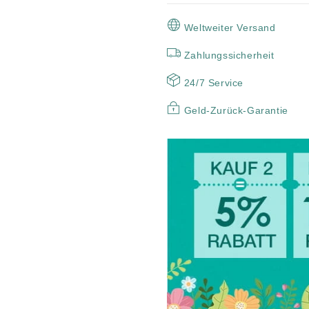
iPhone
iPhone
Weltweiter Versand
Zahlungssicherheit
24/7 Service
Geld-Zurück-Garantie