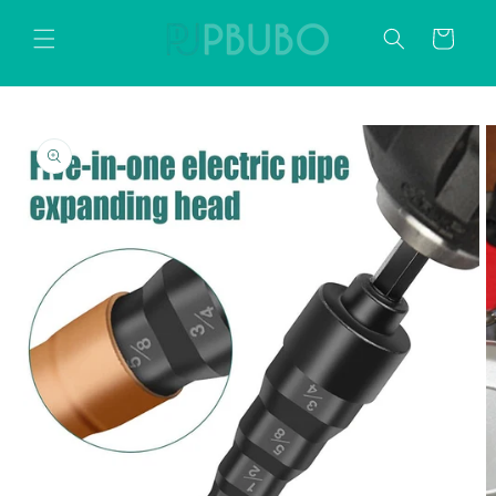
Direkt
zum
Warenkorb
Inhalt
oduktinformationen
ringen