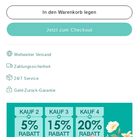
🕶️
🕶️
In den Warenkorb legen
Begrenzte
Begrenzte
Zeit
Zeit
halber
halber
Jetzt zum Checkout
Preis
Preis
-
-
Fenster
Fenster
Mesh
Mesh
Weltweiter Versand
Sonnenschirm
Sonnenschirm
Zahlungssicherheit
24/7 Service
Geld-Zurück-Garantie