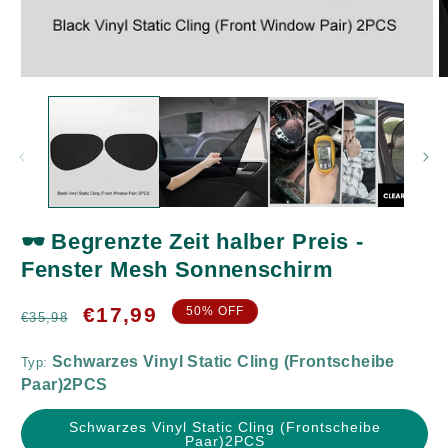
Medien
M
1
2
in
in
Modal
M
öffnen
ö
Schwarzes Vinyl Static Cling (Frontscheibe
🕶️ Begrenzte Zeit halber Preis -
Paar)2PCS
Fenster Mesh Sonnenschirm
Normaler
Verkaufspreis
€17,99
50% OFF
€35,98
Preis
Typ:
Schwarzes Vinyl Static Cling (Frontscheibe
Paar)2PCS