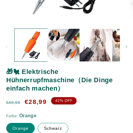
Medien
M
1
2
in
in
Modal
M
öffnen
ö
🎁🐔 Elektrische
Orange
Hühnerrupfmaschine（Die Dinge
einfach machen）
Steckbar
Normaler
Verkaufspreis
€28,99
42% OFF
€49,99
Preis
Farbe:
Orange
Schwarz