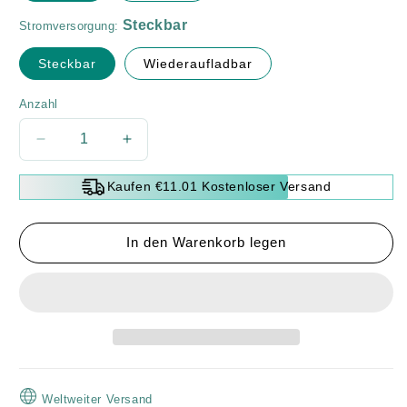
Stromversorgung:
Steckbar
Wiederaufladbar
Anzahl
Verringere
Erhöhe
die
die
Menge
Menge
Kaufen €11.01 Kostenloser Versand
für
für
🎁
🎁
🐔
🐔
In den Warenkorb legen
Elektrische
Elektrische
Hühnerrupfmaschine（Die
Hühnerrupfmaschine（Die
Dinge
Dinge
einfach
einfach
machen）
machen）
Weltweiter Versand