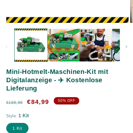
Medien
M
1
2
in
in
Modal
M
öffnen
ö
Mini-Hotmelt-Maschinen-Kit mit
1 Kit
Digitalanzeige - ✈️ Kostenlose
Lieferung
Normaler
Verkaufspreis
€84,99
50% OFF
€169,99
Preis
Style:
1 Kit