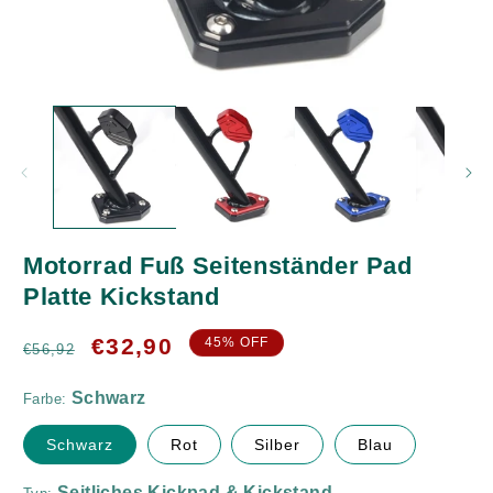
Medien
M
1
2
in
in
Modal
M
öffnen
ö
Schwarz
Motorrad Fuß Seitenständer Pad
Platte Kickstand
Seitliches Kickpad & Kickstand
Normaler
Verkaufspreis
€32,90
45% OFF
€56,92
Preis
Farbe:
Schwarz
Rot
Silber
Blau
1 Stück