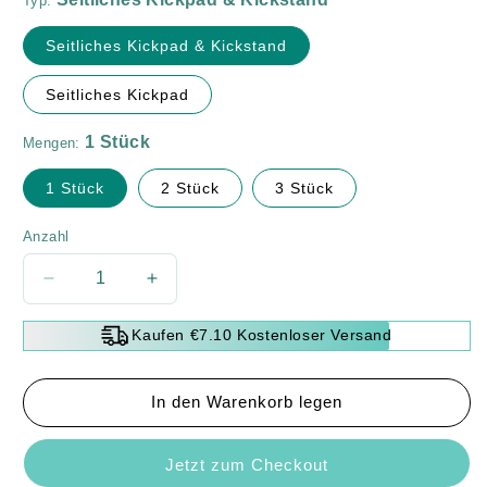
Typ:
Seitliches Kickpad & Kickstand
Seitliches Kickpad
Mengen:
1 Stück
2 Stück
3 Stück
Anzahl
Verringere
Erhöhe
die
die
Menge
Menge
Kaufen €7.10 Kostenloser Versand
für
für
Motorrad
Motorrad
Fuß
Fuß
In den Warenkorb legen
Seitenständer
Seitenständer
Pad
Pad
Jetzt zum Checkout
Platte
Platte