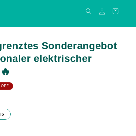
Einloggen
Warenkorb
egrenztes Sonderangebot
onaler elektrischer
🔥
 OFF
lb