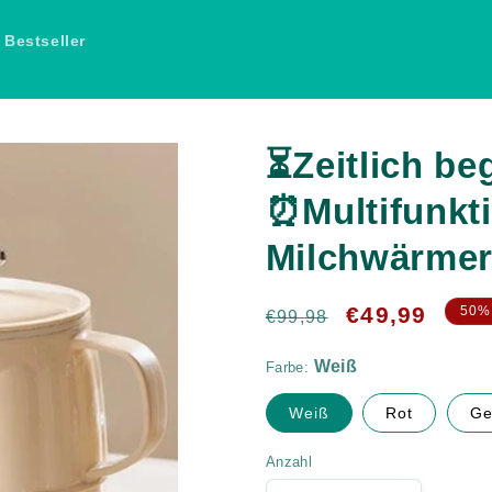
Bestseller
⏳Zeitlich b
⏰Multifunkti
Milchwärmer
Weiß
Normaler
Verkaufspreis
€49,99
50%
€99,98
Preis
Farbe:
Weiß
Rot
Ge
Anzahl