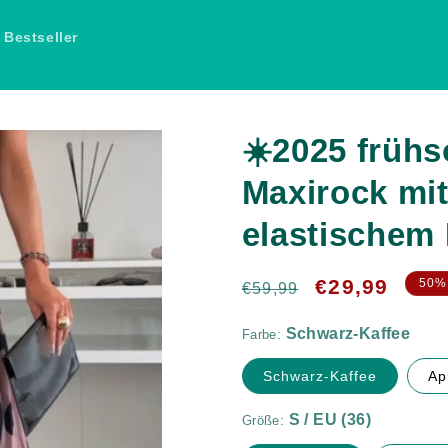
Bestseller
☀️2025 früh
Maxirock mi
elastischem
Schwarz-Kaffee
Normaler
Verkaufspreis
€29,99
50%
€59,99
Preis
Farbe:
S / EU (36)
Schwarz-Kaffee
Ap
Größe: