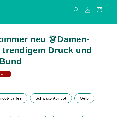
Einloggen
Warenkorb
sommer neu 👗Damen-
t trendigem Druck und
 Bund
 OFF
ricot-Kaffee
Schwarz-Apricot
Gelb