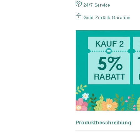
Bund
Bund
24/7 Service
Geld-Zurück-Garantie
Produktbeschreibung